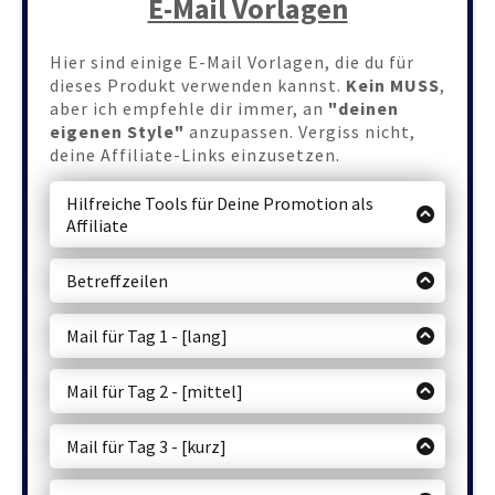
E-Mail Vorlagen
Hier sind einige E-Mail Vorlagen, die du für
dieses Produkt verwenden kannst.
Kein MUSS
,
aber ich empfehle dir immer, an
"deinen
eigenen Style"
anzupassen. Vergiss nicht,
deine Affiliate-Links einzusetzen.
Hilfreiche Tools für Deine Promotion als
Affiliate
🛠 Link-Shorter für 1€uro Lifetime ( hier klicken )
🎁 Der KOSTENLOSE Lifetime All-In-One Funnelsystem (
Betreffzeilen
hier klicken )
Betreff 1: Ganz neu
💰
Mehr Traffic, Leads und Umsatz mit dem Headline-
Betreff 2: Du bist ein Glückspilz ☘️
Generator ( hier klicken )
Mail für Tag 1 - [lang]
Betreff 3: Der Holzkopf enthüllt es!
Hey du,
Betreff 4: 💰 Prickelnde Ausbeute sicher
Mail für Tag 2 - [mittel]
Betreff 5: Ideal geeignet für Youtube, TikTok
Ich hoffe, es geht dir gut und du genießt deinen
Hey du,
und Instagram
Tag.
Betreff 6: Direkt mehr Sichtbarkeit für Dich
Mail für Tag 3 - [kurz]
Ich wollte dir schnell eine E-Mail schreiben, um
heute mache ich es kurz weil du wahrscheinlich
und Deine Produkte
Hey du,
dir von
meinem Produkt
zu erzählen, das ich
die hundertste E-Mail seit heute morgen
Betreff 7: Wie du sofort mehr Neukunden